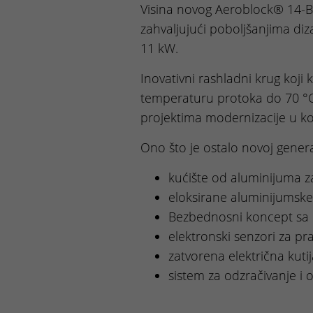
Visina novog Aeroblock® 14-
zahvaljujući poboljšanjima diz
11 kW.
Inovativni rashladni krug koj
temperaturu protoka do 70 °C.
projektima modernizacije u kom
Ono što je ostalo novoj gener
kućište od aluminijuma
eloksirane aluminijumske
Bezbednosni koncept sa
elektronski senzori za p
zatvorena električna kut
sistem za odzračivanje i 