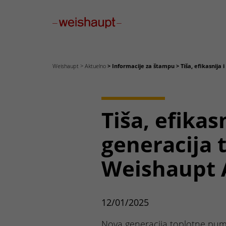
Please select a page template in page properties.
Weishaupt
Aktuelno
Informacije za štampu
Tiša, efikasnija 
Tiša, efikas
generacija 
Weishaupt 
12/01/2025
Nova generacija toplotne pu