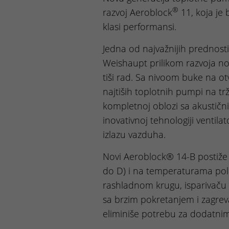
®
razvoj Aeroblock
11, koja je 
klasi performansi.
Jedna od najvažnijih prednosti
Weishaupt prilikom razvoja nov
tiši rad. Sa nivoom buke na o
najtiših toplotnih pumpi na tr
kompletnoj oblozi sa akustič
inovativnoj tehnologiji venti
izlazu vazduha.
Novi Aeroblock® 14-B postiže 
do D) i na temperaturama polaz
rashladnom krugu, isparivaču 
sa brzim pokretanjem i zagre
eliminiše potrebu za dodatnim