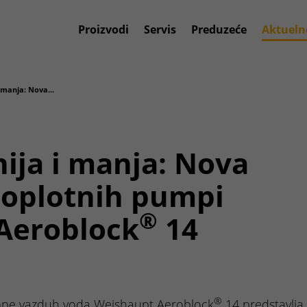
Proizvodi
Servis
Preduzeće
Aktueln
i manja: Nova...
nija i manja: Nova
toplotnih pumpi
®
Aeroblock
14
®
mpe vazduh voda Weishaupt Aeroblock
14 predstavlja 