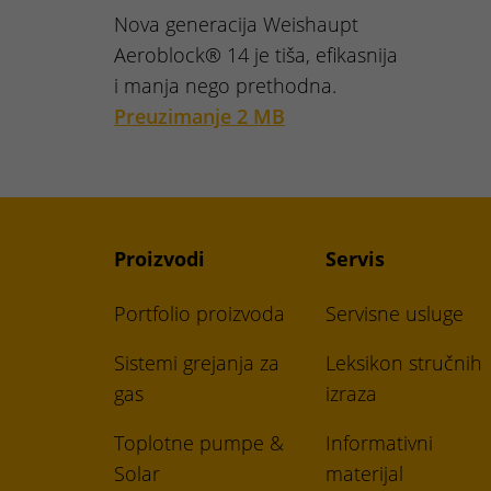
Nova generacija Weishaupt
Aeroblock® 14 je tiša, efikasnija
i manja nego prethodna.
Preuzimanje 2 MB
Proizvodi
Servis
Portfolio proizvoda
Servisne usluge
Sistemi grejanja za
Leksikon stručnih
gas
izraza
Toplotne pumpe &
Informativni
Solar
materijal