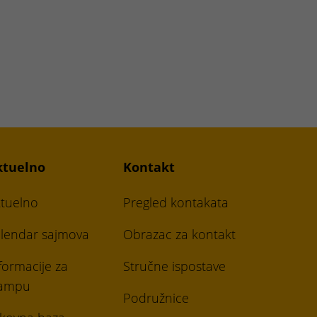
ktuelno
Kontakt
tuelno
Pregled kontakata
lendar sajmova
Obrazac za kontakt
formacije za
Stručne ispostave
tampu
Podružnice