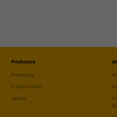
Preduzeće
A
Preduzeće
Ak
U celom svetu
Ka
Istorija
In
š