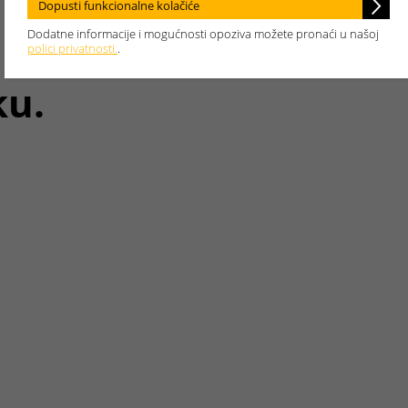
Dopusti funkcionalne kolačiće
Dodatne informacije i mogućnosti opoziva možete pronaći u našoj
polici privatnosti.
.
ku.