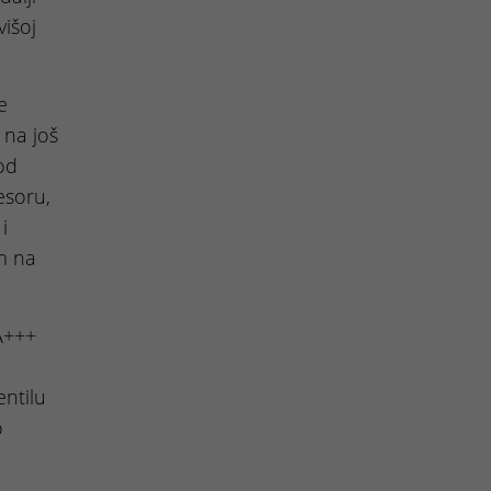
višoj
e
 na još
od
esoru,
i
m na
A+++
ntilu
o