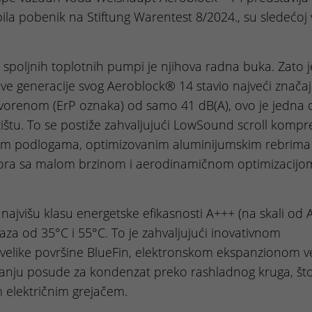
bila pobenik na Stiftung Warentest 8/2024., su sledećoj 
 spoljnih toplotnih pumpi je njihova radna buka. Zato j
e generacije svog Aeroblock® 14 stavio najveći značaj
tvorenom (ErP oznaka) od samo 41 dB(A), ovo je jedna 
žištu. To se postiže zahvaljujući LowSound scroll kompr
nim podlogama, optimizovanim aluminijumskim rebrima 
latora sa malom brzinom i aerodinamičnom optimizacijo
najvišu klasu energetske efikasnosti A+++ (na skali od 
a od 35°C i 55°C. To je zahvaljujući inovativnom
velike površine BlueFin, elektronskom ekspanzionom ve
vanju posude za kondenzat preko rashladnog kruga, št
 električnim grejačem.