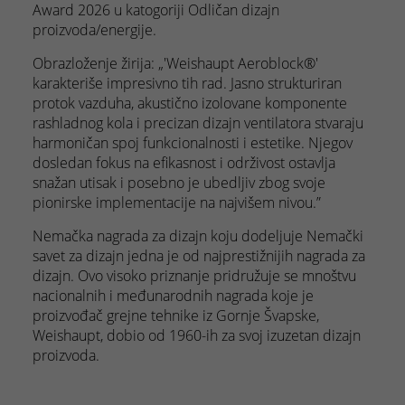
Award 2026 u katogoriji Odličan dizajn
proizvoda/energije.
Obrazloženje žirija: „'Weishaupt Aeroblock®'
karakteriše impresivno tih rad. Jasno strukturiran
protok vazduha, akustično izolovane komponente
rashladnog kola i precizan dizajn ventilatora stvaraju
harmoničan spoj funkcionalnosti i estetike. Njegov
dosledan fokus na efikasnost i održivost ostavlja
snažan utisak i posebno je ubedljiv zbog svoje
pionirske implementacije na najvišem nivou.”
Nemačka nagrada za dizajn koju dodeljuje Nemački
savet za dizajn jedna je od najprestižnijih nagrada za
dizajn. Ovo visoko priznanje pridružuje se mnoštvu
nacionalnih i međunarodnih nagrada koje je
proizvođač grejne tehnike iz Gornje Švapske,
Weishaupt, dobio od 1960-ih za svoj izuzetan dizajn
proizvoda.