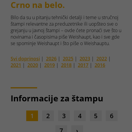
Crno na belo.
Bilo da su u pitanju tehnički detalji i teme u stručnoj
štampi relevantne za preduzetnike ili uopšteo sve o
grejanju u javnoj štampi – ovde ćete pronaći sve što u
novinama i časopisima piše Weishaupt, kao i sve gde
se spominje Weishaupt i što piše o Weishauptu.
Svi doprinosi
|
2026
|
2025
|
2023
|
2022
|
2021
|
2020
|
2019
|
2018
|
2017
|
2016
Informacije za štampu
1
2
3
4
5
6
7