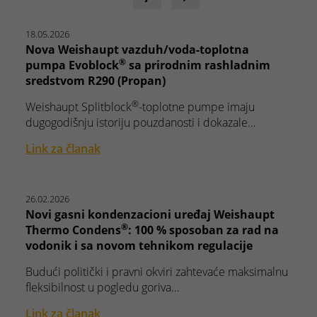
18.05.2026
Nova Weishaupt vazduh/voda-toplotna
®
pumpa Evoblock
sa prirodnim rashladnim
sredstvom R290 (Propan)
®
Weishaupt Splitblock
-toplotne pumpe imaju
dugogodišnju istoriju pouzdanosti i dokazale…
Link za članak
26.02.2026
Novi gasni kondenzacioni uređaj Weishaupt
®
Thermo Condens
: 100 % sposoban za rad na
vodonik i sa novom tehnikom regulacije
Budući politički i pravni okviri zahtevaće maksimalnu
fleksibilnost u pogledu goriva…
Link za članak