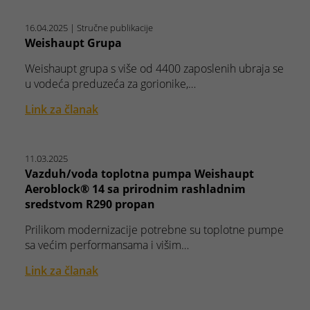
16.04.2025
| Stručne publikacije
Weishaupt Grupa
Weishaupt grupa s više od 4400 zaposlenih ubraja se
u vodeća preduzeća za gorionike,…
Link za članak
11.03.2025
Vazduh/voda toplotna pumpa Weishaupt
Aeroblock® 14 sa prirodnim rashladnim
sredstvom R290 propan
Prilikom modernizacije potrebne su toplotne pumpe
sa većim performansama i višim…
Link za članak