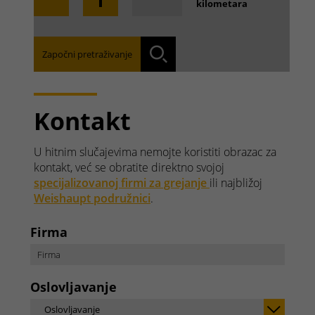
kilometara
Započni pretraživanje
Pronađite svoju nadležnu podružnicu:
Traži
Kontakt
U hitnim slučajevima nemojte koristiti obrazac za
kontakt, već se obratite direktno svojoj
specijalizovanoj firmi za grejanje
ili najbližoj
Weishaupt podružnici
.
Firma
Oslovljavanje
Oslovljavanje