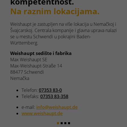
kompetentnost.
ma.
Na raznim lokacijama.
a u Nemačkoj i
Weishaupt je zastupljen na više lokacija u Nemačk
 uprava nalazi
Švajcarskoj. Centrala kompanije i glavna uprava na
-
se u mestu Schwendi u pokrajini Baden-
Württemberg.
Weishaupt fabrika
Pyropac AG
Heberrietstraße
9466 Sennwald SG
Švajcarska