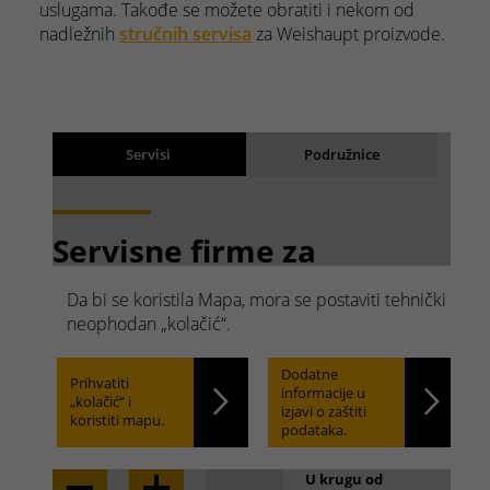
uslugama. Takođe se možete obratiti i nekom od
nadležnih
stručnih servisa
za Weishaupt proizvode.
Rezultati pretraživanja
Servisi
Podružnice
Back
Rezultati se učitavaju
Servisne firme za
Weishaupt proizvode.
Da bi se koristila Mapa, mora se postaviti tehnički
Brzo pretraživanje.
neophodan „kolačić“.
Dodatne
Prihvatiti
informacije u
„kolačić“ i
Locate
izjavi o zaštiti
koristiti mapu.
podataka.
U krugu od