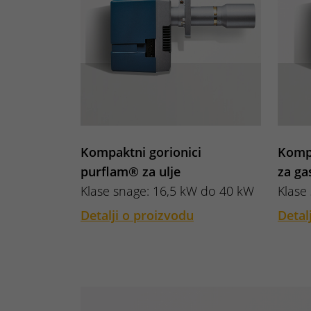
Kompaktni gorionici
Kompa
purflam® za ulje
za ga
Klase snage: 16,5 kW do 40 kW
Klase
Detalji o proizvodu
Detal