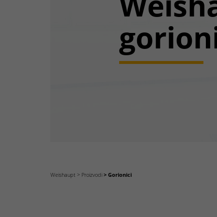
Weish
gorion
Weishaupt
Proizvodi
Gorionici