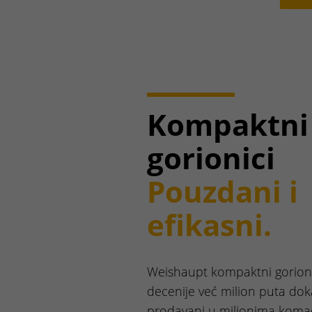
Kompaktni
gorionici
Pouzdani i
efikasni.
Weishaupt kompaktni gorioni
decenije već milion puta doka
prodavani u milionima koma