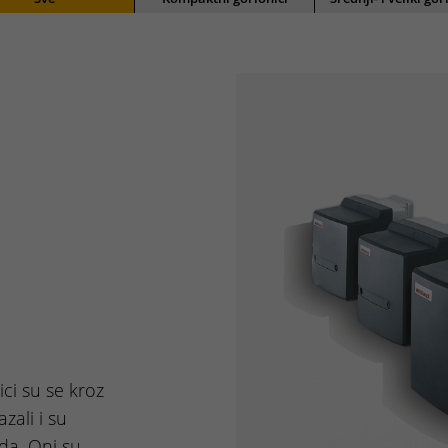
ci su se kroz
zali i su
da. Oni su