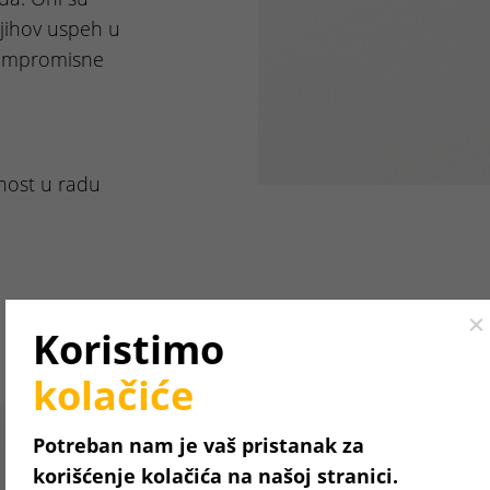
Njihov uspeh u
kompromisne
rnost u radu
Cl
Koristimo
kolačiće
Potreban nam je vaš pristanak za
korišćenje kolačića na našoj stranici.