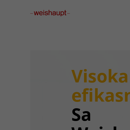
Please select a page template in page properties.
Visoka
efikas
Sa