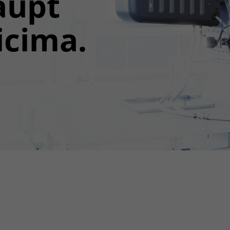
aupt
icima.