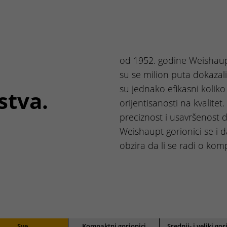
od 1952. godine Weishaupt
su se milion puta dokazal
su jednako efikasni kolik
stva.
orijentisanosti na kvalite
preciznost i usavršenost d
Weishaupt gorionici se i d
obzira da li se radi o kom
Sve
Kompaktni gorionici
Srednji- i veliki gor