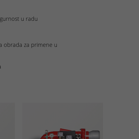
igurnost u radu
rna obrada za primene u
a