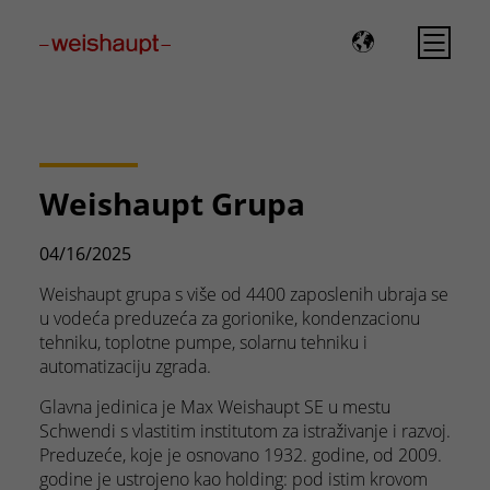
Please select a page template in page properties.
Weishaupt Grupa
04/16/2025
Weishaupt grupa s više od 4400 zaposlenih ubraja se
u vodeća preduzeća za gorionike, kondenzacionu
tehniku, toplotne pumpe, solarnu tehniku i
automatizaciju zgrada.
Glavna jedinica je Max Weishaupt SE u mestu
Schwendi s vlastitim institutom za istraživanje i razvoj.
Preduzeće, koje je osnovano 1932. godine, od 2009.
godine je ustrojeno kao holding: pod istim krovom