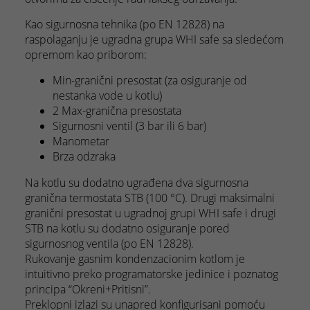
Kao sigurnosna tehnika (po EN 12828) na
raspolaganju je ugradna grupa WHI safe sa sledećom
opremom kao priborom:
Min-granični presostat (za osiguranje od
nestanka vode u kotlu)
2 Max-granična presostata
Sigurnosni ventil (3 bar ili 6 bar)
Manometar
Brza odzraka
Na kotlu su dodatno ugrađena dva sigurnosna
granična termostata STB (100 °C). Drugi maksimalni
granični presostat u ugradnoj grupi WHI safe i drugi
STB na kotlu su dodatno osiguranje pored
sigurnosnog ventila (po EN 12828).
Rukovanje gasnim kondenzacionim kotlom je
intuitivno preko programatorske jedinice i poznatog
principa “Okreni+Pritisni”.
Preklopni izlazi su unapred konfigurisani pomoću