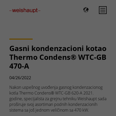
Please select a page template in page properties.
Gasni kondenzacioni kotao
Thermo Condens® WTC-GB
470-A
04/26/2022
Nakon uspešnog uvođenja gasnog kondenzacionog
kotla Thermo Condens® WTC-GB 620-A 2021.
godine, specijalista za grejnu tehniku Weishaupt sada
proširuje svoj asortiman podnih kondenzacionih
sistema sa još jednom veličinom sa 470 kW.