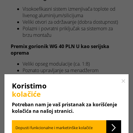
Visokoefikasni sistem izmenjivača toplote od
livenog aluminijum/silicijuma
Veliki otvori za održavanje (dobra dostupnost)
Polazni i povratni priključak sa sistemom za
brzu montažu
Premix gorionik WG 40 PLN U kao serijska
oprema
Veliki opseg modulacije (ca. 1:8)
Poznato upravljanje sa menadžerom
sagorevanja W-FM25
Close
Ultra LowNOx tehnika sa NOx < 56 mg/kWh
Koristimo
Filter usisnog vazduha 60 μm integrisan na
kolačiće
zadnjoj strani
Bogat pribor za gorionik
Potreban nam je vaš pristanak za korišćenje
Modbus-interfejs za regulator WEM
kolačića na našoj stranici.
Visok nivo opremljenosti
Dopusti funkcionalne i marketinške kolačiće
Kompletna sigurnosna tehnika (EN 12828)