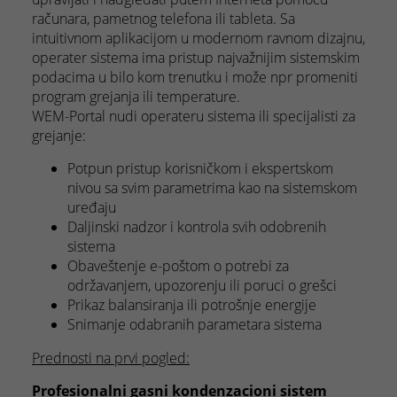
računara, pametnog telefona ili tableta. Sa
intuitivnom aplikacijom u modernom ravnom dizajnu,
operater sistema ima pristup najvažnijim sistemskim
podacima u bilo kom trenutku i može npr promeniti
program grejanja ili temperature.
WEM-Portal nudi operateru sistema ili specijalisti za
grejanje:
Potpun pristup korisničkom i ekspertskom
nivou sa svim parametrima kao na sistemskom
uređaju
Daljinski nadzor i kontrola svih odobrenih
sistema
Obaveštenje e-poštom o potrebi za
održavanjem, upozorenju ili poruci o grešci
Prikaz balansiranja ili potrošnje energije
Snimanje odabranih parametara sistema
Prednosti na prvi pogled:
Profesionalni gasni kondenzacioni sistem