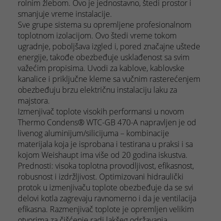
rolnim žlebom. Ovo je jednostavno, štedi prostor i
smanjuje vreme instalacije.
Sve grupe sistema su opremljene profesionalnom
toplotnom izolacijom. Ovo štedi vreme tokom
ugradnje, poboljšava izgled i, pored značajne uštede
energije, takođe obezbeđuje usklađenost sa svim
važećim propisima. Uvodi za kablove, kablovske
kanalice i priključne kleme sa vučnim rasterećenjem
obezbeđuju brzu električnu instalaciju laku za
majstora.
Izmenjivač toplote visokih performansi u novom
Thermo Condens® WTC-GB 470-A napravljen je od
livenog aluminijum/silicijuma – kombinacije
materijala koja je isprobana i testirana u praksi i sa
kojom Weishaupt ima više od 20 godina iskustva.
Prednosti: visoka toplotna provodljivost, efikasnost,
robusnost i izdržljivost. Optimizovani hidraulički
protok u izmenjivaču toplote obezbeđuje da se svi
delovi kotla zagrevaju ravnomerno i da je ventilacija
efikasna. Razmenjivač toplote je opremljen velikim
otvorima za čišćenje radi lakšeg održavanja.