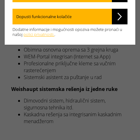
Kompletna senzorika
Sistem sifona van oplate uređaja
Dopusti funkcionalne kolačiće
Priključak dimovodnog sistema WAL-PP sa DN
200
Dodatne informacije i mogućnosti opoziva možete pronaći u
našoj
polici privatnosti.
.
Weishaupt Energy Management WEM
Obimna osnovna oprema sa 3 grejna kruga
WEM-Portal integrisan (Internet sa App)
Profesionalne priključne kleme sa vučnim
rasterećenjem
Sistemski asistent za puštanje u rad
Weishaupt sistemska rešenja iz jedne ruke
Dimovodni sistem, hidraulični sistem,
sigurnosna tehnika itd.
Kaskadna rešenja sa integrisanim kaskadnim
menadžerom