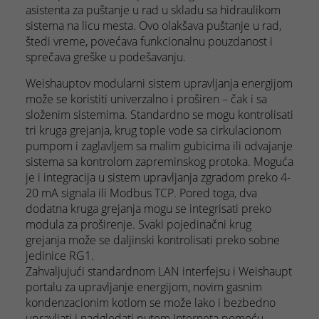
asistenta za puštanje u rad u skladu sa hidraulikom
sistema na licu mesta. Ovo olakšava puštanje u rad,
štedi vreme, povećava funkcionalnu pouzdanost i
sprečava greške u podešavanju.
Weishauptov modularni sistem upravljanja energijom
može se koristiti univerzalno i proširen – čak i sa
složenim sistemima. Standardno se mogu kontrolisati
tri kruga grejanja, krug tople vode sa cirkulacionom
pumpom i zaglavljem sa malim gubicima ili odvajanje
sistema sa kontrolom zapreminskog protoka. Moguća
je i integracija u sistem upravljanja zgradom preko 4-
20 mA signala ili Modbus TCP. Pored toga, dva
dodatna kruga grejanja mogu se integrisati preko
modula za proširenje. Svaki pojedinačni krug
grejanja može se daljinski kontrolisati preko sobne
jedinice RG1.
Zahvaljujući standardnom LAN interfejsu i Weishaupt
portalu za upravljanje energijom, novim gasnim
kondenzacionim kotlom se može lako i bezbedno
upravljati i nadgledati putem Interneta pomoću