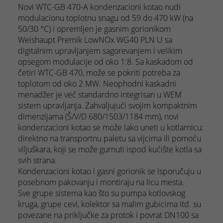
Novi WTC-GB 470-A kondenzacioni kotao nudi
modulacionu toplotnu snagu od 59 do 470 kW (na
50/30 °C) i opremljen je gasnim gorionikom
Weishaupt Premik LowNOx WG40 PLN U sa
digitalnim upravljanjem sagorevanjem i velikim
opsegom modulacije od oko 1:8. Sa kaskadom od
četiri WTC-GB 470, može se pokriti potreba za
toplotom od oko 2 MW. Neophodni kaskadni
menadžer je već standardno integrisan u WEM
sistem upravljanja. Zahvaljujući svojim kompaktnim
dimenzijama (Š/V/D 680/1503/1184 mm), novi
kondenzacioni kotao se može lako uneti u kotlarnicu:
direktno na transportnu paletu sa vijcima ili pomoću
viljuškara, koji se može gurnuti ispod kućište kotla sa
svih strana.
Kondenzacioni kotao i gasni gorionik se isporučuju u
posebnom pakovanju i montiraju na licu mesta.
Sve grupe sistema kao što su pumpa kotlovskog
kruga, grupe cevi, kolektor sa malim gubicima itd. su
povezane na priključke za protok i povrat DN100 sa