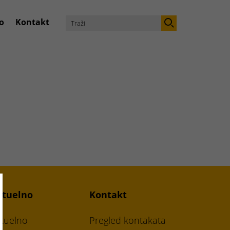
o
Kontakt
ose
ktuelno
Kontakt
tuelno
Pregled kontakata