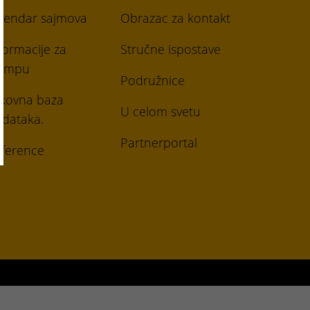
lendar sajmova
Obrazac za kontakt
formacije za
Stručne ispostave
tampu
Podružnice
ikovna baza
U celom svetu
dataka.
Partnerportal
ference