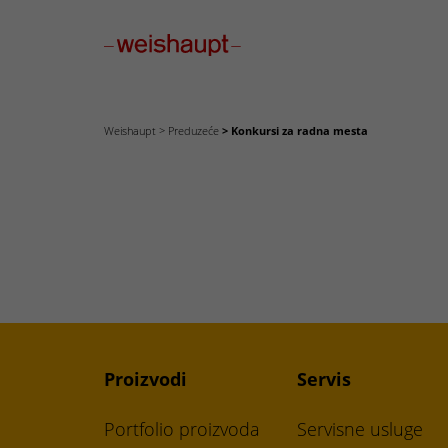
Please select a page template in page properties.
Weishaupt
Preduzeće
Konkursi za radna mesta
Proizvodi
Servis
Portfolio proizvoda
Servisne usluge