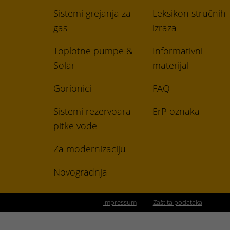
Sistemi grejanja za
Leksikon stručnih
gas
izraza
Toplotne pumpe &
Informativni
Solar
materijal
Gorionici
FAQ
Sistemi rezervoara
ErP oznaka
pitke vode
Za modernizaciju
Novogradnja
Impressum
Zaštita podataka